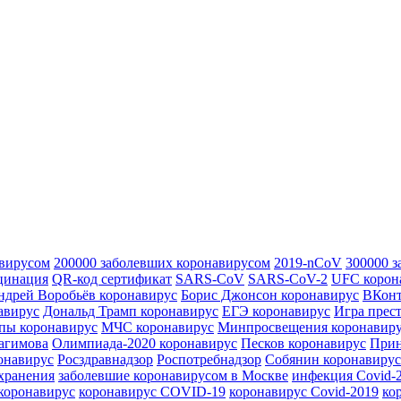
авирусом
200000 заболевших коронавирусом
2019-nCoV
300000 
цинация
QR-код сертификат
SARS-CoV
SARS-CoV-2
UFC корон
ндрей Воробьёв коронавирус
Борис Джонсон коронавирус
ВКонт
авирус
Дональд Трамп коронавирус
ЕГЭ коронавирус
Игра прес
пы коронавирус
МЧС коронавирус
Минпросвещения коронавир
агимова
Олимпиада-2020 коронавирус
Песков коронавирус
Прин
онавирус
Росздравнадзор
Роспотребнадзор
Собянин коронавирус
хранения
заболевшие коронавирусом в Москве
инфекция Covid-
коронавирус
коронавирус COVID-19
коронавирус Covid-2019
ко