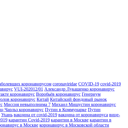
заболевших коронавирусом
coronaviridae
COVID-19
covid-2019
авирус
VUI-202012/01
Александр Лукашенко коронавирус
акте коронавирус
Воробьёв коронавирус
Генериум
толов коронавирус
Китай
Китайский фондовый рынок
ус
Миссия невыполнима 7
Михаил Мишустин коронавирус
ц Чарльз коронавирус
Путин в Коммунарке
Путин
Ухань
вакцина от covid-2019
вакцина от коронавируса
вице-
2019
карантин Covid-2019
карантин в Москве
карантин в
ронавирус в Москве
коронавирус в Московской области