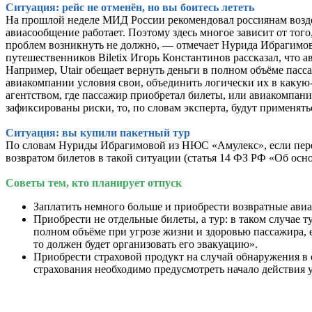
Ситуация: рейс не отменён, но вы боитесь лететь
На прошлой неделе МИД России рекомендовал россиянам возде
авиасообщение работает. Поэтому здесь многое зависит от тог
проблем возникнуть не должно, — отмечает Нурида Ибрагимова
путешественников Biletix Игорь Константинов рассказал, что 
Например, Utair обещает вернуть деньги в полном объёме пас
авиакомпании условия свои, объединить логически их в какую-
агентством, где пассажир приобретал билеты, или авиакомпание
зафиксированы риски, то, по словам эксперта, будут применять
Ситуация: вы купили пакетный тур
По словам Нуриды Ибрагимовой из НЮС «Амулекс», если перелёт
возвратом билетов в такой ситуации (статья 14 ФЗ РФ «Об осн
Советы тем, кто планирует отпуск
Заплатить немного больше и приобрести возвратные ави
Приобрести не отдельные билеты, а тур: в таком случае т
полном объёме при угрозе жизни и здоровью пассажира, е
то должен будет организовать его эвакуацию».
Приобрести страховой продукт на случай обнаружения в 
страхования необходимо предусмотреть начало действия 