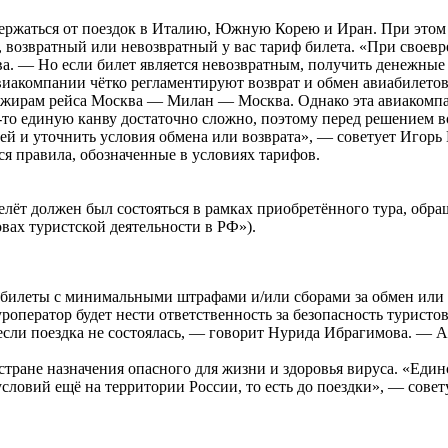
ржаться от поездок в Италию, Южную Корею и Иран. При этом п
о, возвратный или невозвратный у вас тариф билета. «При своев
. — Но если билет является невозвратным, получить денежные с
авиакомпании чётко регламентируют возврат и обмен авиабилето
сажирам рейса Москва — Милан — Москва. Однако эта авиакомпа
то единую канву достаточно сложно, поэтому перед решением во
й и уточнить условия обмена или возврата», — советует Игорь К
ся правила, обозначенные в условиях тарифов.
 должен был состояться в рамках приобретённого тура, обращат
овах туристской деятельности в РФ»).
абилеты с минимальными штрафами и/или сборами за обмен или 
уроператор будет нести ответственность за безопасность туристов
сли поездка не состоялась, — говорит Нурида Ибрагимова. — А е
стране назначения опасного для жизни и здоровья вируса. «Еди
условий ещё на территории России, то есть до поездки», — сове