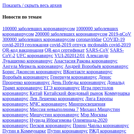
Показать / скрыть весь архив
Новости по темам
100000 заболевших коронавирусом
1000000 заболевших
коронавирусом
200000 заболевших коронавирусом
2019-nCoV
300000 заболевших коронавирусом
coronaviridae
COVID-19
covid-2019 геолокация
covid-2019 отпуск
mcdonalds covid-2019
QR-код вакцинация
QR-код сертификат
SARS-CoV
SARS-
CoV-2
UFC коронавирус
VUI-202012/01
Александр
Лукашенко коронавирус
Анастасия Ракова коронавирус
Ангела Меркель коронавирус
Андрей Воробьёв коронавирус
Борис Джонсон коронавирус
ВКонтакте коронавирус
Воробьёв коронавирус
Генериум коронавирус
Денис
Проценко коронавирус
День Победы коронавирус
Дональд
Трамп коронавирус
ЕГЭ коронавирус
Игра престолов
коронавирус
Китай
Китайский фондовый рынок
Коммунарка
коронавирус
Лев Лещенко коронавирус
Лига Европы
коронавирус
МЧС коронавирус
Минпросвещения
коронавирус
Миссия невыполнима 7
Михаил Мишустин
коронавирус
Мишустин коронавирус
Мэр Москвы
коронавирус
Нурида Ибрагимова
Олимпиада-2020
коронавирус
Песков коронавирус
Принц Чарльз коронавирус
Путин в Коммунарке
Путин коронавирус
РЖД коронавирус