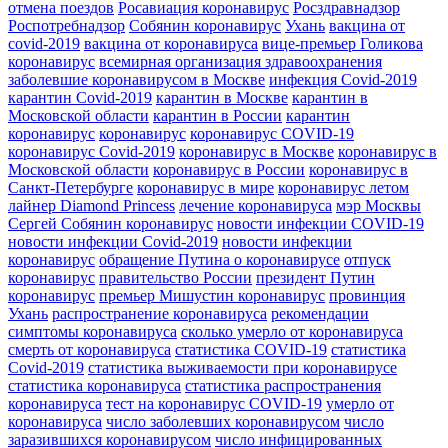
отмена поездов
Росавиация коронавирус
Росздравнадзор
Роспотребнадзор
Собянин коронавирус
Ухань
вакцина от
covid-2019
вакцина от коронавируса
вице-премьер Голикова
коронавирус
всемирная организация здравоохранения
заболевшие коронавирусом в Москве
инфекция Covid-2019
карантин Covid-2019
карантин в Москве
карантин в
Московской области
карантин в России
карантин
коронавирус
коронавирус
коронавирус COVID-19
коронавирус Covid-2019
коронавирус в Москве
коронавирус в
Московской области
коронавирус в России
коронавирус в
Санкт-Петербурге
коронавирус в мире
коронавирус летом
лайнер Diamond Princess
лечение коронавируса
мэр Москвы
Сергей Собянин коронавирус
новости инфекции COVID-19
новости инфекции Covid-2019
новости инфекции
коронавирус
обращение Путина о коронавирусе
отпуск
коронавирус
правительство России
президент Путин
коронавирус
премьер Мишустин коронавирус
провинция
Ухань
распространение коронавируса
рекомендации
симптомы коронавируса
сколько умерло от коронавируса
смерть от коронавируса
статистика COVID-19
статистика
Covid-2019
статистика выживаемости при коронавирусе
статистика коронавируса
статистика распространения
коронавируса
тест на коронавирус COVID-19
умерло от
коронавируса
число заболевших коронавирусом
число
заразившихся коронавирусом
число инфицированных