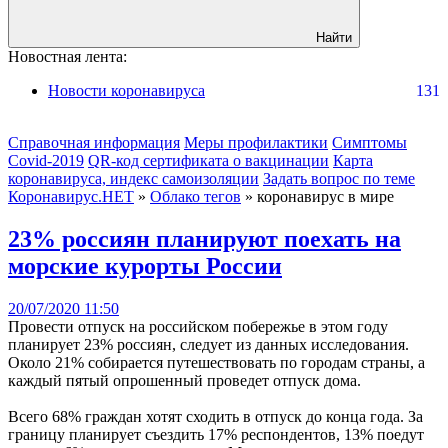
Найти
Новостная лента:
Новости коронавируса
131
Справочная информация
Меры профилактики
Симптомы
Covid-2019
QR-код сертификата о вакцинации
Карта
коронавируса, индекс самоизоляции
Задать вопрос по теме
Коронавирус.НЕТ
»
Облако тегов
» коронавирус в мире
23% россиян планируют поехать на
морские курорты России
20/07/2020 11:50
Провести отпуск на российском побережье в этом году
планирует 23% россиян, следует из данных исследования.
Около 21% собирается путешествовать по городам страны, а
каждый пятый опрошенный проведет отпуск дома.
Всего 68% граждан хотят сходить в отпуск до конца года. За
границу планирует съездить 17% респондентов, 13% поедут