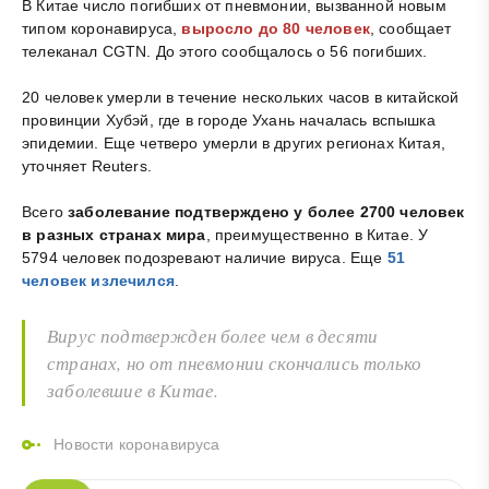
В Китае число погибших от пневмонии, вызванной новым
типом коронавируса,
выросло до 80 человек
, сообщает
телеканал CGTN. До этого сообщалось о 56 погибших.
20 человек умерли в течение нескольких часов в китайской
провинции Хубэй, где в городе Ухань началась вспышка
эпидемии. Еще четверо умерли в других регионах Китая,
уточняет Reuters.
Всего
заболевание подтверждено у более 2700 человек
в разных странах мира
, преимущественно в Китае. У
5794 человек подозревают наличие вируса. Еще
51
человек излечился
.
Вирус подтвержден более чем в десяти
странах, но от пневмонии скончались только
заболевшие в Китае.
Новости коронавируса