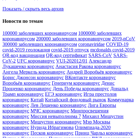
Показать / скрыть весь архив
Новости по темам
100000 заболевших коронавирусом
1000000 заболевших
коронавирусом
200000 заболевших коронавирусом
2019-nCoV
300000 заболевших коронавирусом
coronaviridae
COVID-19
covid-2019 геолокация
covid-2019 отпуск
mcdonalds covid-2019
QR-код вакцинация
QR-код сертификат
SARS-CoV
SARS-
CoV-2
UFC коронавирус
VUI-202012/01
Александр
Лукашенко коронавирус
Анастасия Ракова коронавирус
Ангела Меркель коронавирус
Андрей Воробьёв коронавирус
Борис Джонсон коронавирус
ВКонтакте коронавирус
Воробьёв коронавирус
Генериум коронавирус
Денис
Проценко коронавирус
День Победы коронавирус
Дональд
Трамп коронавирус
ЕГЭ коронавирус
Игра престолов
коронавирус
Китай
Китайский фондовый рынок
Коммунарка
коронавирус
Лев Лещенко коронавирус
Лига Европы
коронавирус
МЧС коронавирус
Минпросвещения
коронавирус
Миссия невыполнима 7
Михаил Мишустин
коронавирус
Мишустин коронавирус
Мэр Москвы
коронавирус
Нурида Ибрагимова
Олимпиада-2020
коронавирус
Песков коронавирус
Принц Чарльз коронавирус