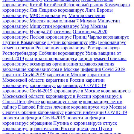
коронавирус
Китай
Китайский фондовый рынок
Коммунарка
коронавирус
Лев Лещенко коронавирус
Лига Европы
коронавирус
МЧС коронавирус
Минпросвещения
коронавирус
Миссия невыполнима 7
Михаил Мишустин
коронавирус
Мишустин коронавирус
Мэр Москвы
коронавирус
Нурида Ибрагимова
Олимпиада-2020
коронавирус
Песков коронавирус
Принц Чарльз коронавирус
Путин в Коммунарке
Путин коронавирус
РЖД коронавирус
отмена поездов
Росавиация коронавирус
Росздравнадзор
Роспотребнадзор
Собянин коронавирус
Ухань
вакцина от
covid-2019
вакцина от коронавируса
вице-премьер Голикова
коронавирус
всемирная организация здравоохранения
заболевшие коронавирусом в Москве
инфекция Covid-2019
карантин Covid-2019
карантин в Москве
карантин в
Московской области
карантин в России
карантин
коронавирус
коронавирус
коронавирус COVID-19
коронавирус Covid-2019
коронавирус в Москве
коронавирус в
Московской области
коронавирус в России
коронавирус в
Санкт-Петербурге
коронавирус в мире
коронавирус летом
лайнер Diamond Princess
лечение коронавируса
мэр Москвы
Сергей Собянин коронавирус
новости инфекции COVID-19
новости инфекции Covid-2019
новости инфекции
коронавирус
обращение Путина о коронавирусе
отпуск
коронавирус
правительство России
президент Путин
коронавирус
премьер Мишустин коронавирус
провинция