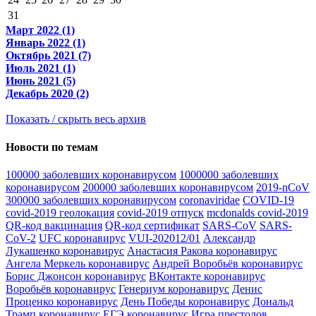
31
Март 2022 (1)
Январь 2022 (1)
Октябрь 2021 (7)
Июль 2021 (1)
Июнь 2021 (5)
Декабрь 2020 (2)
Показать / скрыть весь архив
Новости по темам
100000 заболевших коронавирусом
1000000 заболевших
коронавирусом
200000 заболевших коронавирусом
2019-nCoV
300000 заболевших коронавирусом
coronaviridae
COVID-19
covid-2019 геолокация
covid-2019 отпуск
mcdonalds covid-2019
QR-код вакцинация
QR-код сертификат
SARS-CoV
SARS-
CoV-2
UFC коронавирус
VUI-202012/01
Александр
Лукашенко коронавирус
Анастасия Ракова коронавирус
Ангела Меркель коронавирус
Андрей Воробьёв коронавирус
Борис Джонсон коронавирус
ВКонтакте коронавирус
Воробьёв коронавирус
Генериум коронавирус
Денис
Проценко коронавирус
День Победы коронавирус
Дональд
Трамп коронавирус
ЕГЭ коронавирус
Игра престолов