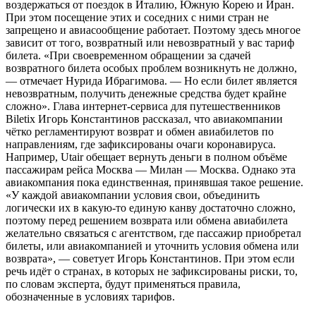
воздержаться от поездок в Италию, Южную Корею и Иран.
При этом посещение этих и соседних с ними стран не
запрещено и авиасообщение работает. Поэтому здесь многое
зависит от того, возвратный или невозвратный у вас тариф
билета. «При своевременном обращении за сдачей
возвратного билета особых проблем возникнуть не должно,
— отмечает Нурида Ибрагимова. — Но если билет является
невозвратным, получить денежные средства будет крайне
сложно». Глава интернет-сервиса для путешественников
Biletix Игорь Константинов рассказал, что авиакомпании
чётко регламентируют возврат и обмен авиабилетов по
направлениям, где зафиксированы очаги коронавируса.
Например, Utair обещает вернуть деньги в полном объёме
пассажирам рейса Москва — Милан — Москва. Однако эта
авиакомпания пока единственная, принявшая такое решение.
«У каждой авиакомпании условия свои, объединить
логически их в какую-то единую канву достаточно сложно,
поэтому перед решением возврата или обмена авиабилета
желательно связаться с агентством, где пассажир приобретал
билеты, или авиакомпанией и уточнить условия обмена или
возврата», — советует Игорь Константинов. При этом если
речь идёт о странах, в которых не зафиксированы риски, то,
по словам эксперта, будут применяться правила,
обозначенные в условиях тарифов.