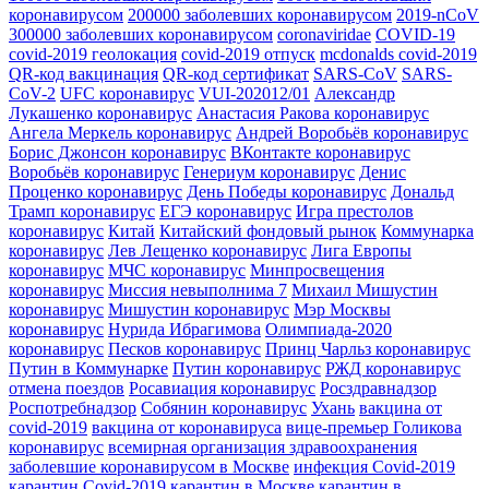
коронавирусом
200000 заболевших коронавирусом
2019-nCoV
300000 заболевших коронавирусом
coronaviridae
COVID-19
covid-2019 геолокация
covid-2019 отпуск
mcdonalds covid-2019
QR-код вакцинация
QR-код сертификат
SARS-CoV
SARS-
CoV-2
UFC коронавирус
VUI-202012/01
Александр
Лукашенко коронавирус
Анастасия Ракова коронавирус
Ангела Меркель коронавирус
Андрей Воробьёв коронавирус
Борис Джонсон коронавирус
ВКонтакте коронавирус
Воробьёв коронавирус
Генериум коронавирус
Денис
Проценко коронавирус
День Победы коронавирус
Дональд
Трамп коронавирус
ЕГЭ коронавирус
Игра престолов
коронавирус
Китай
Китайский фондовый рынок
Коммунарка
коронавирус
Лев Лещенко коронавирус
Лига Европы
коронавирус
МЧС коронавирус
Минпросвещения
коронавирус
Миссия невыполнима 7
Михаил Мишустин
коронавирус
Мишустин коронавирус
Мэр Москвы
коронавирус
Нурида Ибрагимова
Олимпиада-2020
коронавирус
Песков коронавирус
Принц Чарльз коронавирус
Путин в Коммунарке
Путин коронавирус
РЖД коронавирус
отмена поездов
Росавиация коронавирус
Росздравнадзор
Роспотребнадзор
Собянин коронавирус
Ухань
вакцина от
covid-2019
вакцина от коронавируса
вице-премьер Голикова
коронавирус
всемирная организация здравоохранения
заболевшие коронавирусом в Москве
инфекция Covid-2019
карантин Covid-2019
карантин в Москве
карантин в