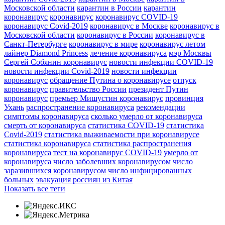
Московской области
карантин в России
карантин
коронавирус
коронавирус
коронавирус COVID-19
коронавирус Covid-2019
коронавирус в Москве
коронавирус в
Московской области
коронавирус в России
коронавирус в
Санкт-Петербурге
коронавирус в мире
коронавирус летом
лайнер Diamond Princess
лечение коронавируса
мэр Москвы
Сергей Собянин коронавирус
новости инфекции COVID-19
новости инфекции Covid-2019
новости инфекции
коронавирус
обращение Путина о коронавирусе
отпуск
коронавирус
правительство России
президент Путин
коронавирус
премьер Мишустин коронавирус
провинция
Ухань
распространение коронавируса
рекомендации
симптомы коронавируса
сколько умерло от коронавируса
смерть от коронавируса
статистика COVID-19
статистика
Covid-2019
статистика выживаемости при коронавирусе
статистика коронавируса
статистика распространения
коронавируса
тест на коронавирус COVID-19
умерло от
коронавируса
число заболевших коронавирусом
число
заразившихся коронавирусом
число инфицированных
больных
эвакуация россиян из Китая
Показать все теги