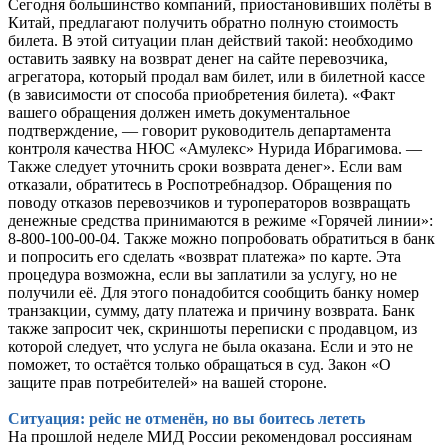
Сегодня большинство компаний, приостановивших полёты в
Китай, предлагают получить обратно полную стоимость
билета. В этой ситуации план действий такой: необходимо
оставить заявку на возврат денег на сайте перевозчика,
агрегатора, который продал вам билет, или в билетной кассе
(в зависимости от способа приобретения билета). «Факт
вашего обращения должен иметь документальное
подтверждение, — говорит руководитель департамента
контроля качества НЮС «Амулекс» Нурида Ибрагимова. —
Также следует уточнить сроки возврата денег». Если вам
отказали, обратитесь в Роспотребнадзор. Обращения по
поводу отказов перевозчиков и туроператоров возвращать
денежные средства принимаются в режиме «Горячей линии»:
8-800-100-00-04. Также можно попробовать обратиться в банк
и попросить его сделать «возврат платежа» по карте. Эта
процедура возможна, если вы заплатили за услугу, но не
получили её. Для этого понадобится сообщить банку номер
транзакции, сумму, дату платежа и причину возврата. Банк
также запросит чек, скриншоты переписки с продавцом, из
которой следует, что услуга не была оказана. Если и это не
поможет, то остаётся только обращаться в суд. Закон «О
защите прав потребителей» на вашей стороне.
Ситуация: рейс не отменён, но вы боитесь лететь
На прошлой неделе МИД России рекомендовал россиянам