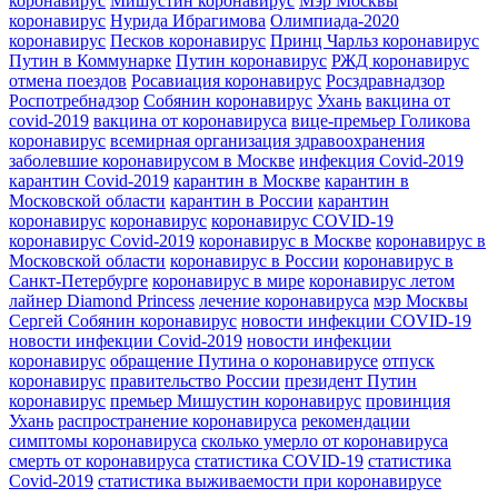
коронавирус
Мишустин коронавирус
Мэр Москвы
коронавирус
Нурида Ибрагимова
Олимпиада-2020
коронавирус
Песков коронавирус
Принц Чарльз коронавирус
Путин в Коммунарке
Путин коронавирус
РЖД коронавирус
отмена поездов
Росавиация коронавирус
Росздравнадзор
Роспотребнадзор
Собянин коронавирус
Ухань
вакцина от
covid-2019
вакцина от коронавируса
вице-премьер Голикова
коронавирус
всемирная организация здравоохранения
заболевшие коронавирусом в Москве
инфекция Covid-2019
карантин Covid-2019
карантин в Москве
карантин в
Московской области
карантин в России
карантин
коронавирус
коронавирус
коронавирус COVID-19
коронавирус Covid-2019
коронавирус в Москве
коронавирус в
Московской области
коронавирус в России
коронавирус в
Санкт-Петербурге
коронавирус в мире
коронавирус летом
лайнер Diamond Princess
лечение коронавируса
мэр Москвы
Сергей Собянин коронавирус
новости инфекции COVID-19
новости инфекции Covid-2019
новости инфекции
коронавирус
обращение Путина о коронавирусе
отпуск
коронавирус
правительство России
президент Путин
коронавирус
премьер Мишустин коронавирус
провинция
Ухань
распространение коронавируса
рекомендации
симптомы коронавируса
сколько умерло от коронавируса
смерть от коронавируса
статистика COVID-19
статистика
Covid-2019
статистика выживаемости при коронавирусе