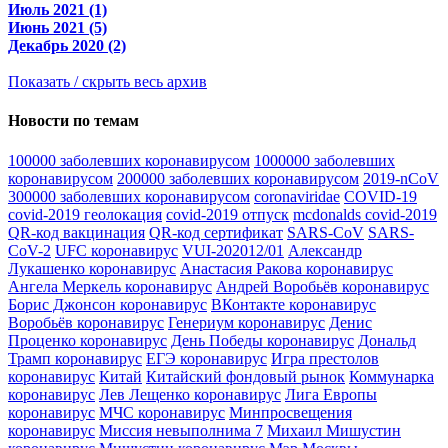
Июль 2021 (1)
Июнь 2021 (5)
Декабрь 2020 (2)
Показать / скрыть весь архив
Новости по темам
100000 заболевших коронавирусом
1000000 заболевших
коронавирусом
200000 заболевших коронавирусом
2019-nCoV
300000 заболевших коронавирусом
coronaviridae
COVID-19
covid-2019 геолокация
covid-2019 отпуск
mcdonalds covid-2019
QR-код вакцинация
QR-код сертификат
SARS-CoV
SARS-
CoV-2
UFC коронавирус
VUI-202012/01
Александр
Лукашенко коронавирус
Анастасия Ракова коронавирус
Ангела Меркель коронавирус
Андрей Воробьёв коронавирус
Борис Джонсон коронавирус
ВКонтакте коронавирус
Воробьёв коронавирус
Генериум коронавирус
Денис
Проценко коронавирус
День Победы коронавирус
Дональд
Трамп коронавирус
ЕГЭ коронавирус
Игра престолов
коронавирус
Китай
Китайский фондовый рынок
Коммунарка
коронавирус
Лев Лещенко коронавирус
Лига Европы
коронавирус
МЧС коронавирус
Минпросвещения
коронавирус
Миссия невыполнима 7
Михаил Мишустин