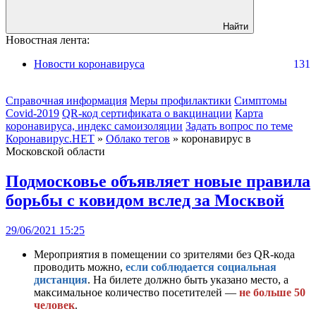
Найти
Новостная лента:
Новости коронавируса
131
Справочная информация
Меры профилактики
Симптомы
Covid-2019
QR-код сертификата о вакцинации
Карта
коронавируса, индекс самоизоляции
Задать вопрос по теме
Коронавирус.НЕТ
»
Облако тегов
» коронавирус в
Московской области
Подмосковье объявляет новые правила
борьбы с ковидом вслед за Москвой
29/06/2021 15:25
Мероприятия в помещении со зрителями без QR-кода
проводить можно,
если соблюдается социальная
дистанция
. На билете должно быть указано место, а
максимальное количество посетителей —
не больше 50
человек
.