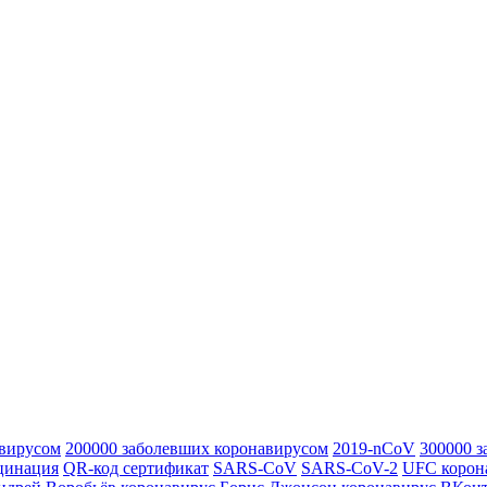
авирусом
200000 заболевших коронавирусом
2019-nCoV
300000 
цинация
QR-код сертификат
SARS-CoV
SARS-CoV-2
UFC корон