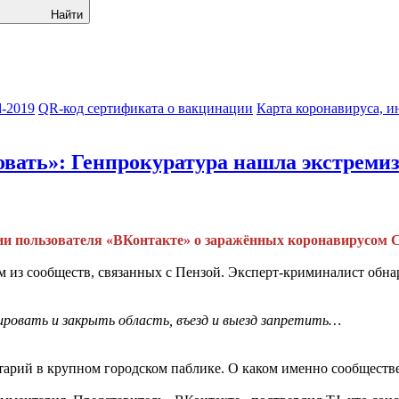
Найти
-2019
QR-код сертификата о вакцинации
Карта коронавируса, и
ать»: Генпрокуратура нашла экстремиз
и пользователя «ВКонтакте» о заражённых коронавирусом C
м из сообществ, связанных с Пензой. Эксперт-криминалист об
ировать и закрыть область, въезд и выезд запретить…
арий в крупном городском паблике. О каком именно сообществе 