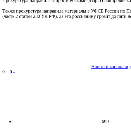
Прокуратура направила запрос в Роскомнадзор о блокировке к
Также прокуратура направила материалы в УФСБ России по Пен
(часть 2 статьи 280 УК РФ). За это россиянину грозит до пяти
Новости коронавир
0
+
0
-
699