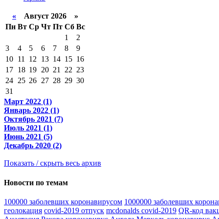
«
Август 2026 »
Пн
Вт
Ср
Чт
Пт
Сб
Вс
1
2
3
4
5
6
7
8
9
10
11
12
13
14
15
16
17
18
19
20
21
22
23
24
25
26
27
28
29
30
31
Март 2022 (1)
Январь 2022 (1)
Октябрь 2021 (7)
Июль 2021 (1)
Июнь 2021 (5)
Декабрь 2020 (2)
Показать / скрыть весь архив
Новости по темам
100000 заболевших коронавирусом
1000000 заболевших корон
геолокация
covid-2019 отпуск
mcdonalds covid-2019
QR-код вак