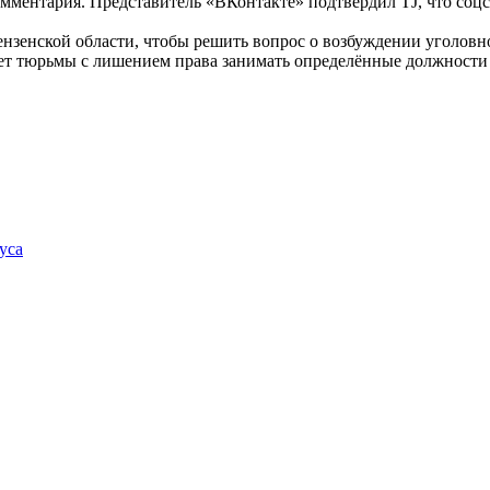
омментария. Представитель «ВКонтакте» подтвердил TJ, что соц
зенской области, чтобы решить вопрос о возбуждении уголовно
 лет тюрьмы с лишением права занимать определённые должности н
уса