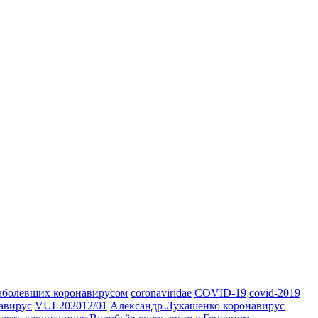
заболевших коронавирусом
coronaviridae
COVID-19
covid-2019
авирус
VUI-202012/01
Александр Лукашенко коронавирус