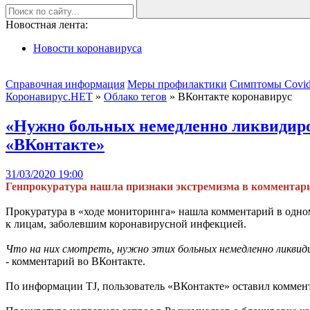
Новостная лента:
Новости коронавируса
Справочная информация
Меры профилактики
Симптомы Covid
Коронавирус.НЕТ
»
Облако тегов
» ВКонтакте коронавирус
«Нужно больных немедленно ликвидиров
«ВКонтакте»
31/03/2020 19:00
Генпрокуратура нашла признаки экстремизма в комментари
Прокуратура в «ходе мониторинга» нашла комментарий в одно
к лицам, заболевшим коронавирусной инфекцией.
Что на них смотреть, нужно этих больных немедленно ликвид
- комментарий во ВКонтакте.
По информации TJ, пользователь «ВКонтакте» оставил коммент