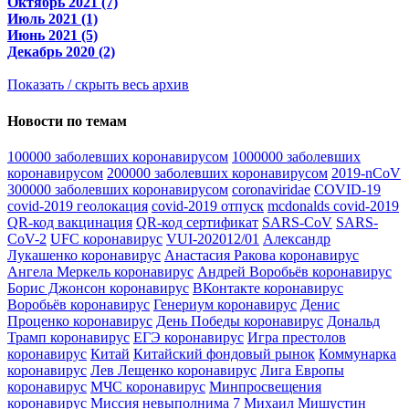
Октябрь 2021 (7)
Июль 2021 (1)
Июнь 2021 (5)
Декабрь 2020 (2)
Показать / скрыть весь архив
Новости по темам
100000 заболевших коронавирусом
1000000 заболевших
коронавирусом
200000 заболевших коронавирусом
2019-nCoV
300000 заболевших коронавирусом
coronaviridae
COVID-19
covid-2019 геолокация
covid-2019 отпуск
mcdonalds covid-2019
QR-код вакцинация
QR-код сертификат
SARS-CoV
SARS-
CoV-2
UFC коронавирус
VUI-202012/01
Александр
Лукашенко коронавирус
Анастасия Ракова коронавирус
Ангела Меркель коронавирус
Андрей Воробьёв коронавирус
Борис Джонсон коронавирус
ВКонтакте коронавирус
Воробьёв коронавирус
Генериум коронавирус
Денис
Проценко коронавирус
День Победы коронавирус
Дональд
Трамп коронавирус
ЕГЭ коронавирус
Игра престолов
коронавирус
Китай
Китайский фондовый рынок
Коммунарка
коронавирус
Лев Лещенко коронавирус
Лига Европы
коронавирус
МЧС коронавирус
Минпросвещения
коронавирус
Миссия невыполнима 7
Михаил Мишустин