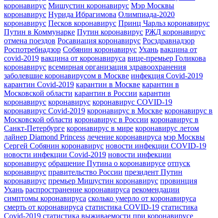
коронавирус
Мишустин коронавирус
Мэр Москвы
коронавирус
Нурида Ибрагимова
Олимпиада-2020
коронавирус
Песков коронавирус
Принц Чарльз коронавирус
Путин в Коммунарке
Путин коронавирус
РЖД коронавирус
отмена поездов
Росавиация коронавирус
Росздравнадзор
Роспотребнадзор
Собянин коронавирус
Ухань
вакцина от
covid-2019
вакцина от коронавируса
вице-премьер Голикова
коронавирус
всемирная организация здравоохранения
заболевшие коронавирусом в Москве
инфекция Covid-2019
карантин Covid-2019
карантин в Москве
карантин в
Московской области
карантин в России
карантин
коронавирус
коронавирус
коронавирус COVID-19
коронавирус Covid-2019
коронавирус в Москве
коронавирус в
Московской области
коронавирус в России
коронавирус в
Санкт-Петербурге
коронавирус в мире
коронавирус летом
лайнер Diamond Princess
лечение коронавируса
мэр Москвы
Сергей Собянин коронавирус
новости инфекции COVID-19
новости инфекции Covid-2019
новости инфекции
коронавирус
обращение Путина о коронавирусе
отпуск
коронавирус
правительство России
президент Путин
коронавирус
премьер Мишустин коронавирус
провинция
Ухань
распространение коронавируса
рекомендации
симптомы коронавируса
сколько умерло от коронавируса
смерть от коронавируса
статистика COVID-19
статистика
Covid-2019
статистика выживаемости при коронавирусе