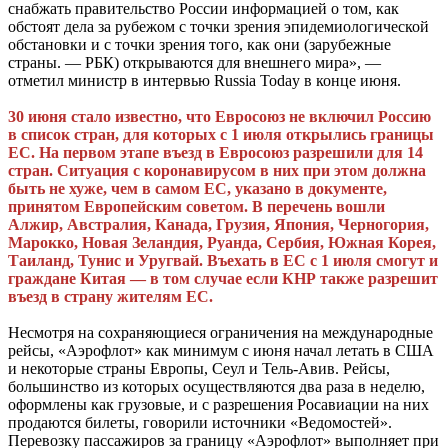
снабжать правительство России информацией о том, как
обстоят дела за рубежом с точки зрения эпидемиологической
обстановки и с точки зрения того, как они (зарубежные
страны. — РБК) открываются для внешнего мира», —
отметил министр в интервью Russia Today в конце июня.
30 июня стало известно, что Евросоюз не включил Россию
в список стран, для которых с 1 июля открылись границы
ЕС. На первом этапе въезд в Евросоюз разрешили для 14
стран. Ситуация с коронавирусом в них при этом должна
быть не хуже, чем в самом ЕС, указано в документе,
принятом Европейским советом. В перечень вошли
Алжир, Австралия, Канада, Грузия, Япония, Черногория,
Марокко, Новая Зеландия, Руанда, Сербия, Южная Корея,
Таиланд, Тунис и Уругвай. Въехать в ЕС с 1 июля смогут и
граждане Китая — в том случае если КНР также разрешит
въезд в страну жителям ЕС.
Несмотря на сохраняющиеся ограничения на международные
рейсы, «Аэрофлот» как минимум с июня начал летать в США
и некоторые страны Европы, Сеул и Тель-Авив. Рейсы,
большинство из которых осуществляются два раза в неделю,
оформлены как грузовые, и с разрешения Росавиации на них
продаются билеты, говорили источники «Ведомостей».
Перевозку пассажиров за границу «Аэрофлот» выполняет при