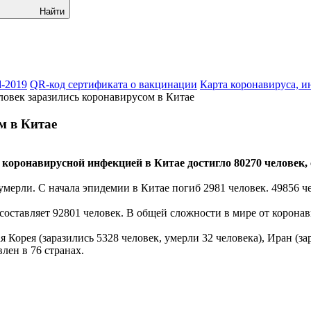
Найти
-2019
QR-код сертификата о вакцинации
Карта коронавируса, и
ловек заразились коронавирусом в Китае
м в Китае
коронавирусной инфекцией в Китае достигло 80270 человек, 
умерли. С начала эпидемии в Китае погиб 2981 человек. 49856 ч
оставляет 92801 человек. В общей сложности в мире от коронав
рея (заразились 5328 человек, умерли 32 человека), Иран (зар
влен в 76 странах.