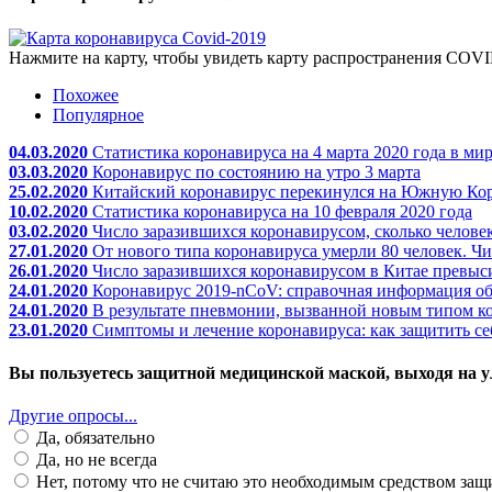
Нажмите на карту, чтобы увидеть карту распространения COVI
Похожее
Популярное
04.03.2020
Статистика коронавируса на 4 марта 2020 года в ми
03.03.2020
Коронавирус по состоянию на утро 3 марта
25.02.2020
Китайский коронавирус перекинулся на Южную Коре
10.02.2020
Статистика коронавируса на 10 февраля 2020 года
03.02.2020
Число заразившихся коронавирусом, сколько человек
27.01.2020
От нового типа коронавируса умерли 80 человек. Чи
26.01.2020
Число заразившихся коронавирусом в Китае превыси
24.01.2020
Коронавирус 2019-nCoV: справочная информация об
24.01.2020
В результате пневмонии, вызванной новым типом ко
23.01.2020
Симптомы и лечение коронавируса: как защитить с
Вы пользуетесь защитной медицинской маской, выходя на у
Другие опросы...
Да, обязательно
Да, но не всегда
Нет, потому что не считаю это необходимым средством за