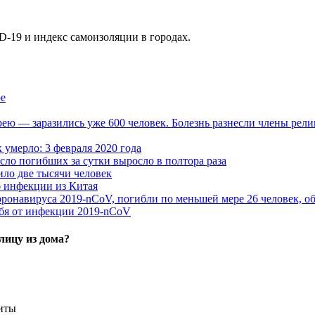
D-19 и индекс самоизоляции в городах.
ре
ю — заразились уже 600 человек. Болезнь разнесли члены рели
 умерло: 3 февраля 2020 года
сло погибших за сутки выросло в полтора раза
ло две тысячи человек
 инфекции из Китая
ронавируса 2019-nCoV, погибли по меньшей мере 26 человек, о
ебя от инфекции 2019-nCoV
лицу из дома?
щиты